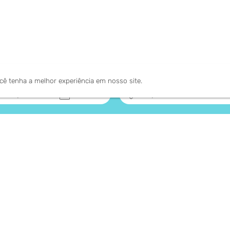
ocê tenha a melhor experiência em nosso site.
keyboard_arrow_down
2
hóspedes
1
Cupom
5%
GANHE
RESGATE