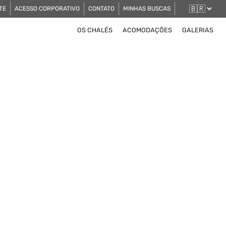
TE
ACESSO CORPORATIVO
CONTATO
MINHAS BUSCAS
OS CHALÉS
ACOMODAÇÕES
GALERIAS