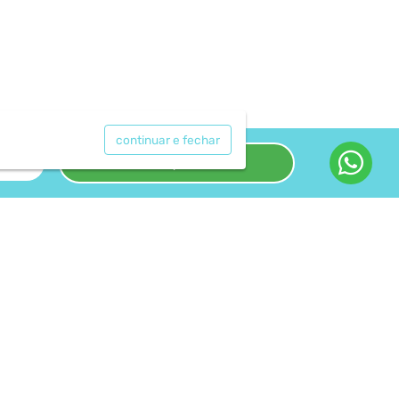
continuar e fechar
keyboard_arrow_down
Pesquisar
ACOMPANHE