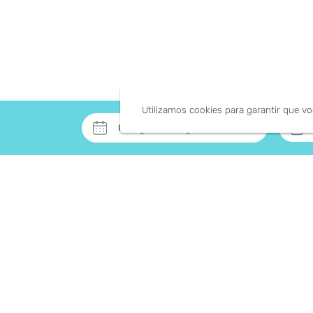
Utilizamos cookies para garantir que v
keyboard_arrow_down
08
ago.
-
09
ago.
Fidelidade
Fidelidade
RESERVE